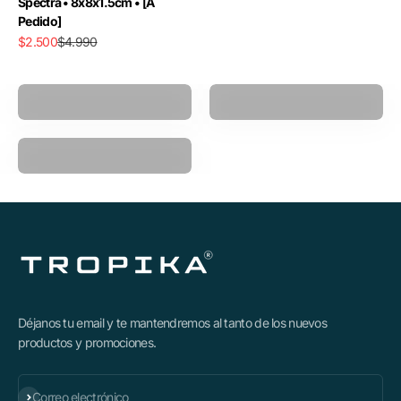
Spectra • 8x8x1.5cm • [A
Pedido]
Precio de oferta
Precio normal
$2.500
$4.990
Pistola Masajeadora
Power Ball
Polea Multifuncional
Déjanos tu email y te mantendremos al tanto de los nuevos
productos y promociones.
Suscribirse
Correo electrónico