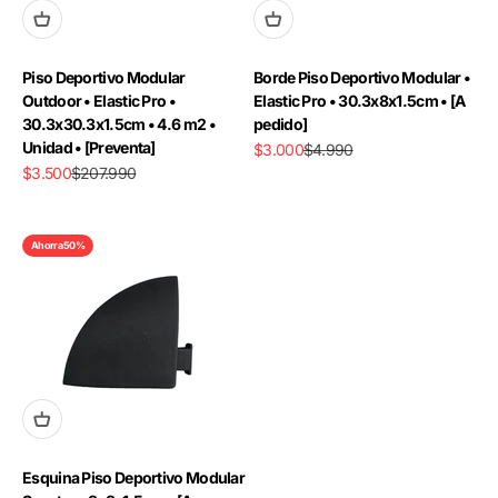
Piso Deportivo Modular
Borde Piso Deportivo Modular •
Outdoor • Elastic Pro •
Elastic Pro • 30.3x8x1.5cm • [A
30.3x30.3x1.5cm • 4.6 m2 •
pedido]
Unidad • [Preventa]
Precio de oferta
Precio normal
$3.000
$4.990
Precio de oferta
Precio normal
$3.500
$207.990
Ahorra 50%
Esquina Piso Deportivo Modular