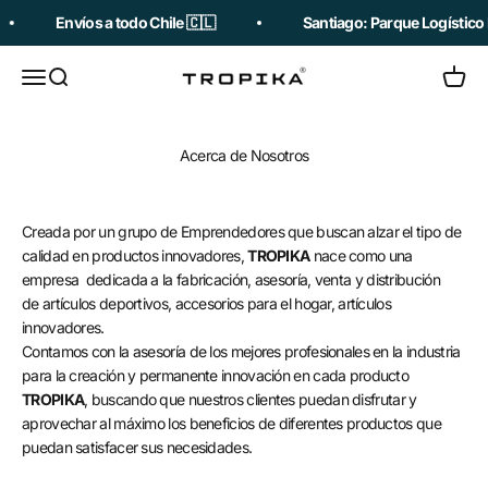
Ir al contenido
Envíos a todo Chile 🇨🇱
Santiago: Parque Logístico 
Abrir menú de navegación
Abrir búsqueda
Abrir c
Tropika
Acerca de Nosotros
Creada por un grupo de Emprendedores que buscan alzar el tipo de
calidad en productos innovadores,
TROPIKA
nace como una
empresa
dedicada a la fabricación, asesoría, venta y distribución
de artículos deportivos, accesorios para el hogar, artículos
innovadores.
Contamos con la asesoría de los mejores profesionales en la industria
para la creación y permanente innovación en cada producto
TROPIKA
, buscando que nuestros clientes puedan disfrutar y
aprovechar al máximo los beneficios de diferentes productos que
puedan satisfacer sus necesidades.