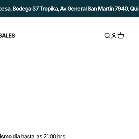
, Bodega 37 Tropika, Av General San Martín 7940, Quilicu
SALES
Abrir búsqued
Abrir página
Abrir ces
ismo día
hasta las 21:00 hrs.