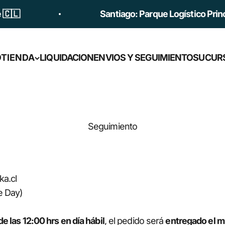

Santiago: Parque Logístico Princesa
O
TIENDA
LIQUIDACION
ENVIOS Y SEGUIMIENTO
SUCUR
Seguimiento
ka.cl
e Day)
de las 12:00 hrs en día hábil
, el pedido será
entregado el m