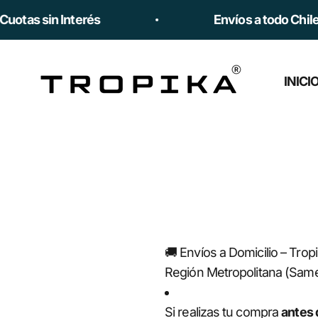
Ir al contenido
as sin Interés
Envíos a todo Chile 🇨
Tropika
INICI
🚚 Envíos a Domicilio – Tropi
Región Metropolitana (Sam
Si realizas tu compra
antes 