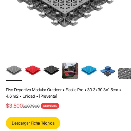
Piso Deportivo Modular Outdoor • Elastic Pro • 30.3x30.3x1.5cm •
4.6 m2 • Unidad • [Preventa]
Precio de oferta
$3.500
Precio normal
$207.990
Ahorra 98%
Descargar Ficha Técnica