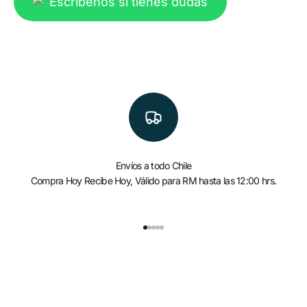
Escríbenos si tienes dudas
Envíos a todo Chile
Compra Hoy Recibe Hoy, Válido para RM hasta las 12:00 hrs.
Ir al artículo 1
Ir al artículo 2
Ir al artículo 3
Ir al artículo 4
Ir al artículo 5