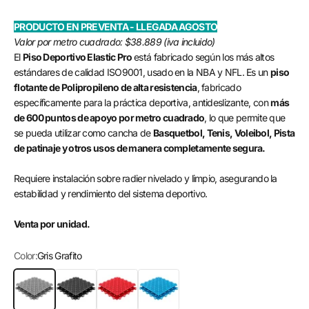
PRODUCTO EN PREVENTA - LLEGADA AGOSTO
Valor por metro cuadrado: $38.889 (iva incluido)
El
Piso Deportivo Elastic Pro
está fabricado según los más altos
estándares de calidad ISO9001, usado en la NBA y NFL. Es un
piso
flotante de Polipropileno de alta resistencia
, fabricado
específicamente para la práctica deportiva, antideslizante, con
más
de 600 puntos de apoyo por metro cuadrado
, lo que permite que
se pueda utilizar como cancha de
Basquetbol, Tenis, Voleibol, Pista
de patinaje y otros usos de manera completamente segura.
Requiere instalación sobre radier nivelado y limpio, asegurando la
estabilidad y rendimiento del sistema deportivo.
Venta por unidad.
Color:
Gris Grafito
Gris Grafito
Negro
Rojo
Azul