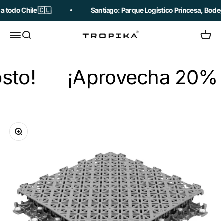
Ir al contenido
o Chile 🇨🇱
Santiago: Parque Logístico Princesa, Bodega 37 
Abrir menú de navegación
Abrir búsqueda
Abrir c
Tropika
¡Aprovecha 20% de Desc
Zoom