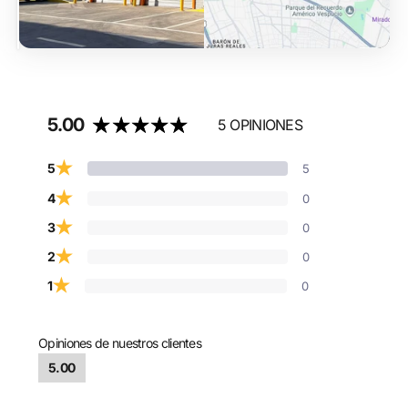
5.00
5 OPINIONES
★
5
5
★
4
0
★
3
0
★
2
0
★
1
0
Opiniones de nuestros clientes
5.00