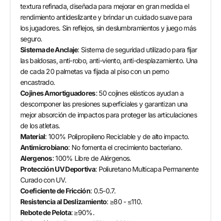
textura refinada, diseñada para mejorar en gran medida el
rendimiento antideslizante y brindar un cuidado suave para
los jugadores. Sin reflejos, sin deslumbramientos y juego más
seguro.
Sistema de Anclaje
: Sistema de seguridad utilizado para fijar
las baldosas, anti-robo, anti-viento, anti-desplazamiento. Una
de cada 20 palmetas va fijada al piso con un perno
encastrado.
Cojines Amortiguadores
: 50 cojines elásticos ayudan a
descomponer las presiones superficiales y garantizan una
mejor absorción de impactos para proteger las articulaciones
de los atletas.
Material
: 100% Polipropileno Reciclable y de alto impacto.
Antimicrobiano
: No fomenta el crecimiento bacteriano.
Alergenos
: 100% Libre de Alérgenos.
Protección UV Deportiva
: Poliuretano Multicapa Permanente
Curado con UV.
Coeficiente de Fricción
: 0.5-0.7.
Resistencia al Deslizamiento
: ≥80 - ≤110.
Rebote de Pelota
: ≥90%.