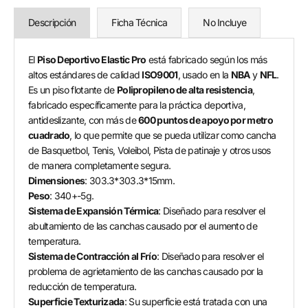
Descripción
Ficha Técnica
No Incluye
El
Piso Deportivo Elastic Pro
está fabricado según los más
altos estándares de calidad
ISO9001
, usado en la
NBA
y
NFL
.
Es un piso flotante de
Polipropileno de alta resistencia
,
fabricado específicamente para la práctica deportiva,
antideslizante, con más de
600 puntos de apoyo por metro
cuadrado
, lo que permite que se pueda utilizar como cancha
de Basquetbol, Tenis, Voleibol, Pista de patinaje y otros usos
de manera completamente segura.
Dimensiones
: 303.3*303.3*15mm.
Peso
: 340+-5g.
Sistema de Expansión Térmica
: Diseñado para resolver el
abultamiento de las canchas causado por el aumento de
temperatura.
Sistema de Contracción al Frío
: Diseñado para resolver el
problema de agrietamiento de las canchas causado por la
reducción de temperatura.
Superficie Texturizada
: Su superficie está tratada con una