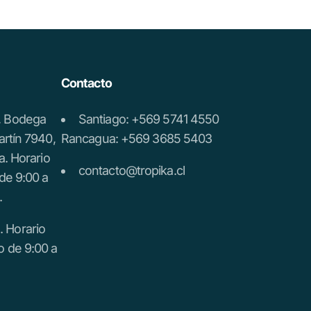
Contacto
a, Bodega
Santiago: +569 5741 4550
artín 7940,
Rancagua: +569 3685 5403
a. Horario
contacto@tropika.cl
de 9:00 a
.
 Horario
o de 9:00 a