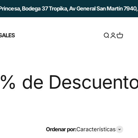
cesa, Bodega 37 Tropika, Av General San Martín 7940, Qui
SALES
Abrir búsqued
Abrir página
Abrir ces
 Descuento hast
Ordenar por:
Características