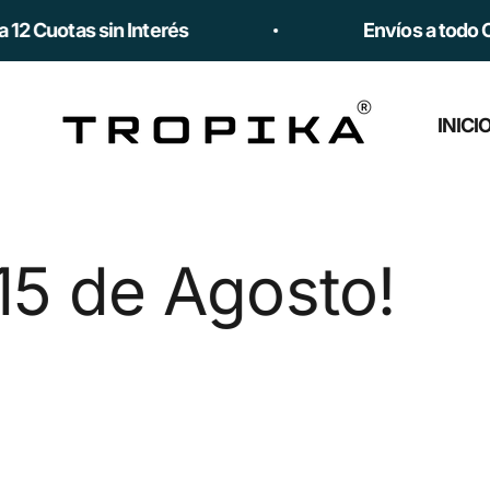
Ir al contenido
 Cuotas sin Interés
Envíos a todo Chil
Tropika
INICI
e Agosto!
¡A