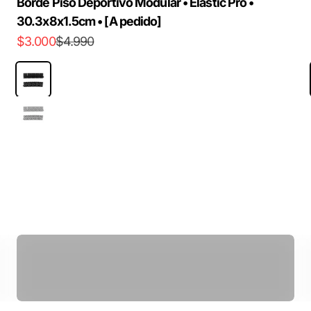
Borde Piso Deportivo Modular • Elastic Pro •
30.3x8x1.5cm • [A pedido]
Precio de oferta
Precio normal
$3.000
$4.990
Negro
Gris
Power Ball