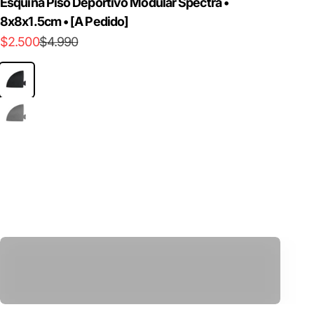
Esquina Piso Deportivo Modular Spectra •
8x8x1.5cm • [A Pedido]
Precio de oferta
Precio normal
$2.500
$4.990
Negro
Gris
Polea Multifuncional