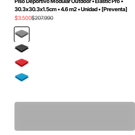
Piso Deportivo Modular Outdoor • Elastic Pro •
30.3x30.3x1.5cm • 4.6 m2 • Unidad • [Preventa]
Precio de oferta
Precio normal
$3.500
$207.990
Gris Grafito
Negro
Rojo
Azul
Pistola Masajeadora