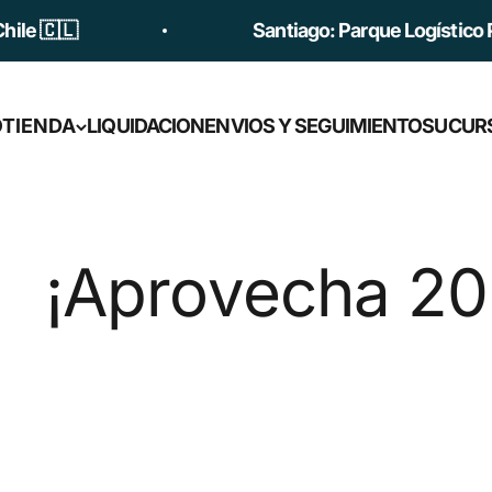
e 🇨🇱
Santiago: Parque Logístico Prin
O
TIENDA
LIQUIDACION
ENVIOS Y SEGUIMIENTO
SUCUR
provecha 20% de