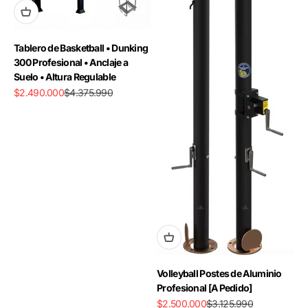
Tablero de Basketball • Dunking
300 Profesional • Anclaje a
Suelo • Altura Regulable
Precio de oferta
Precio normal
$2.490.000
$4.375.990
Volleyball Postes de Aluminio
Profesional [A Pedido]
Precio de oferta
Precio normal
$2.500.000
$3.125.990