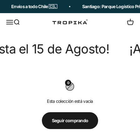
Ir al contenido
Envíos a todo Chile 🇨🇱
Santiago: Parque Logístico Pri
Abrir menú de navegación
Abrir búsqueda
Abrir c
Tropika
 el 15 de Agosto!
¡A
0
Esta colección está vacía
Seguir comprando