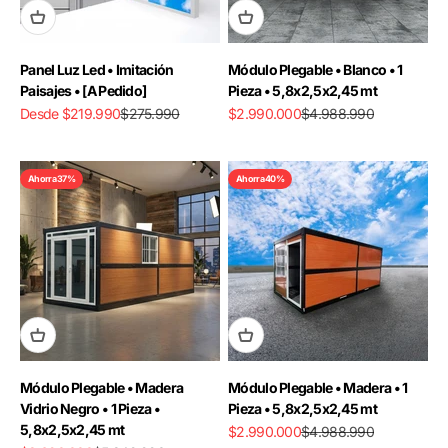
Panel Luz Led • Imitación
Módulo Plegable • Blanco • 1
Paisajes • [A Pedido]
Pieza • 5,8x2,5x2,45 mt
Precio de oferta
Precio normal
Precio de oferta
Precio normal
Desde $219.990
$275.990
$2.990.000
$4.988.990
Ahorra 37%
Ahorra 40%
Módulo Plegable • Madera
Módulo Plegable • Madera • 1
Vidrio Negro • 1 Pieza •
Pieza • 5,8x2,5x2,45 mt
5,8x2,5x2,45 mt
Precio de oferta
Precio normal
$2.990.000
$4.988.990