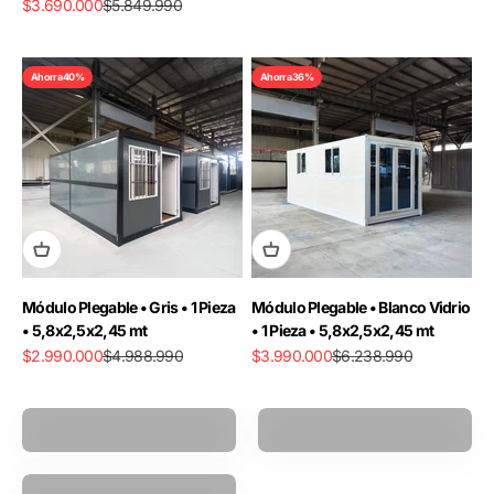
Precio de oferta
Precio normal
$3.690.000
$5.849.990
Ahorra 40%
Ahorra 36%
Módulo Plegable • Gris • 1 Pieza
Módulo Plegable • Blanco Vidrio
• 5,8x2,5x2,45 mt
• 1 Pieza • 5,8x2,5x2,45 mt
Precio de oferta
Precio normal
Precio de oferta
Precio normal
$2.990.000
$4.988.990
$3.990.000
$6.238.990
Pistola Masajeadora
Power Ball
Polea Multifuncional