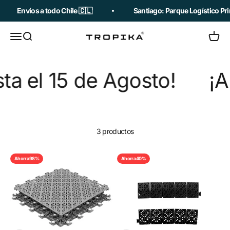
Ir al contenido
Envíos a todo Chile 🇨🇱
Santiago: Parque Logístico Pri
Abrir menú de navegación
Abrir búsqueda
Abrir c
Tropika
 el 15 de Agosto!
¡Ap
3 productos
Ahorra 98%
Ahorra 40%