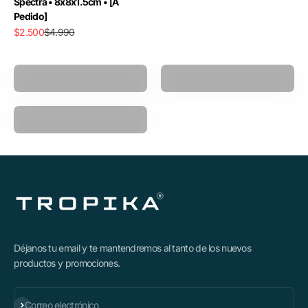
Spectra • 8x8x1.5cm • [A
Pedido]
Precio de oferta
Precio normal
$2.500
$4.990
Pistola Masajeadora
Power Ball
Polea Multifuncional
Déjanos tu email y te mantendremos al tanto de los nuevos
productos y promociones.
Suscribirse
Correo electrónico