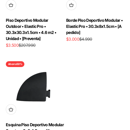
Piso Deportivo Modular
Borde Piso Deportivo Modular •
Outdoor • Elastic Pro •
Elastic Pro • 30.3x8x1.5cm • [A
30.3x30.3x1.5cm • 4.6 m2 •
pedido]
Unidad • [Preventa]
Precio de oferta
Precio normal
$3.000
$4.990
Precio de oferta
Precio normal
$3.500
$207.990
Ahorra 50%
Esquina Piso Deportivo Modular