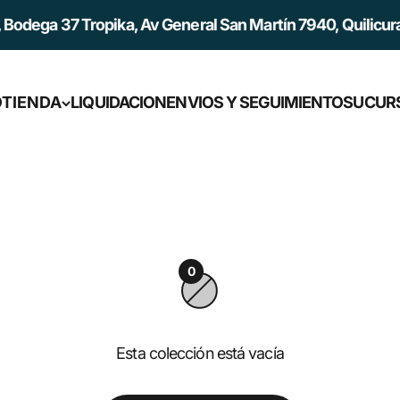
Bodega 37 Tropika, Av General San Martín 7940, Quilicura
O
TIENDA
LIQUIDACION
ENVIOS Y SEGUIMIENTO
SUCUR
0
Esta colección está vacía