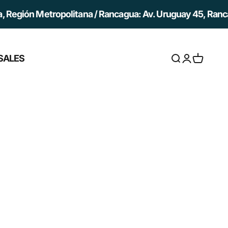
, Región Metropolitana / Rancagua: Av. Uruguay 45, Ranca
SALES
Abrir búsqued
Abrir página
Abrir ces