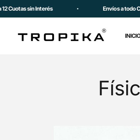
Ir al contenido
as sin Interés
Envíos a todo Chile 🇨
Tropika
INICI
Físi