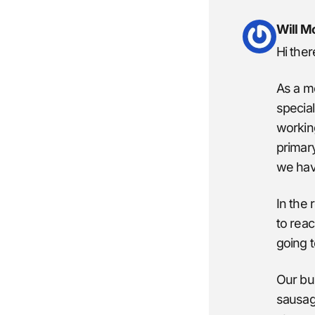
Will M
Hi ther
As a me
special
working
primar
we hav
In the
to reac
going t
Our bus
sausage