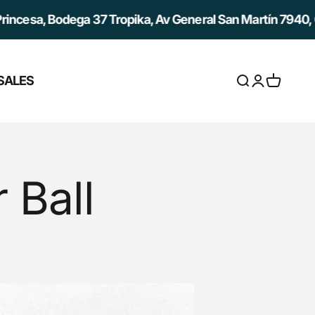
, Bodega 37 Tropika, Av General San Martín 7940, Quilicur
SALES
Abrir búsqued
Abrir página
Abrir ces
 Ball