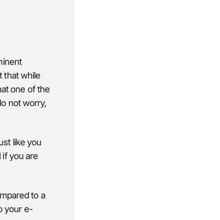
minent
t that while
hat one of the
o not worry,
st like you
if you are
ompared to a
o your e-