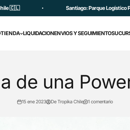

Santiago: Parque Logístico Princesa
O
TIENDA
LIQUIDACION
ENVIOS Y SEGUIMIENTO
SUCUR
ca de una Power
15 ene 2023
De Tropika Chile
1 comentario