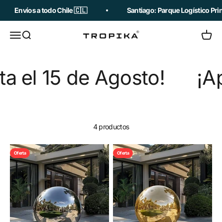
Ir al contenido
Envíos a todo Chile 🇨🇱
Santiago: Parque Logístico Prin
Abrir menú de navegación
Abrir búsqueda
Abrir c
Tropika
el 15 de Agosto!
¡Ap
4 productos
Oferta
Oferta