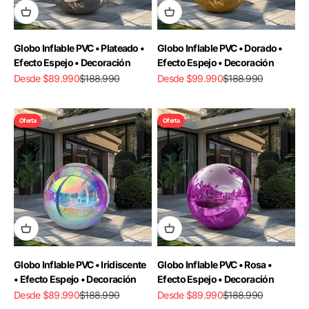
Globo Inflable PVC • Plateado •
Globo Inflable PVC • Dorado •
Efecto Espejo • Decoración
Efecto Espejo • Decoración
Precio de oferta
Precio normal
Precio de oferta
Precio normal
Desde $89.990
$188.990
Desde $99.990
$188.990
Oferta
Oferta
Globo Inflable PVC • Iridiscente
Globo Inflable PVC • Rosa •
• Efecto Espejo • Decoración
Efecto Espejo • Decoración
Precio de oferta
Precio normal
Precio de oferta
Precio normal
Desde $89.990
$188.990
Desde $89.990
$188.990