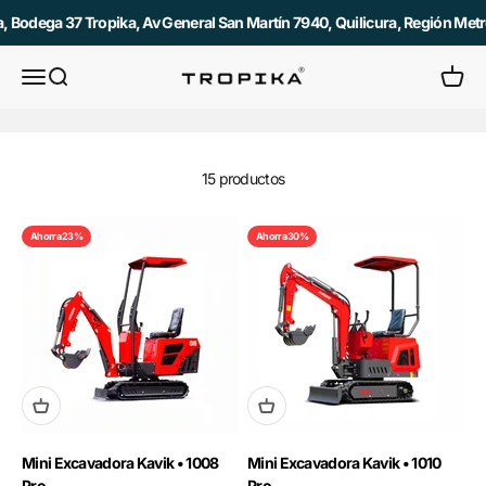
Ir al contenido
 Bodega 37 Tropika, Av General San Martín 7940, Quilicura, Región Metro
Abrir menú de navegación
Abrir búsqueda
Abrir c
Tropika
15 productos
Ahorra 23%
Ahorra 30%
Mini Excavadora Kavik • 1008
Mini Excavadora Kavik • 1010
Pro
Pro