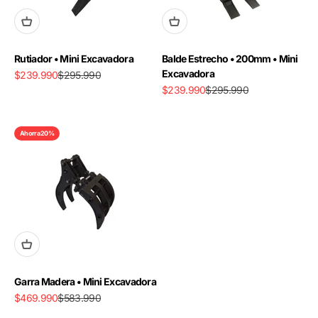
Rutiador • Mini Excavadora
Balde Estrecho • 200mm • Mini
Excavadora
Precio de oferta
Precio normal
$239.990
$295.990
Precio de oferta
Precio normal
$239.990
$295.990
Ahorra 20%
Garra Madera • Mini Excavadora
Precio de oferta
Precio normal
$469.990
$583.990