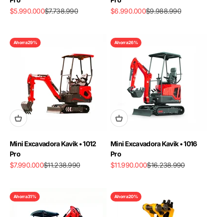
Precio de oferta
Precio normal
Precio de oferta
Precio normal
$5.990.000
$7.738.990
$6.990.000
$9.988.990
Ahorra 29%
Ahorra 26%
Mini Excavadora Kavik • 1012
Mini Excavadora Kavik • 1016
Pro
Pro
Precio de oferta
Precio normal
Precio de oferta
Precio normal
$7.990.000
$11.238.990
$11.990.000
$16.238.990
Ahorra 31%
Ahorra 20%