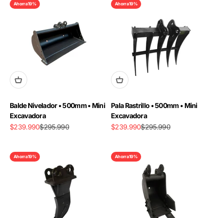
Ahorra 19%
Ahorra 19%
Balde Nivelador • 500mm • Mini
Pala Rastrillo • 500mm • Mini
Excavadora
Excavadora
Precio de oferta
Precio normal
Precio de oferta
Precio normal
$239.990
$295.990
$239.990
$295.990
Ahorra 19%
Ahorra 19%