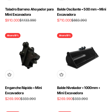
Taladro Barreno Ahoyador para
Balde Oscilante • 500 mm • Mini
Mini Excavadora
Excavadora
Precio de oferta
Precio normal
Precio de oferta
Precio normal
$910.000
$1.133.990
$710.000
$883.990
Ahorra 19%
Ahorra 19%
Enganche Rápido • Mini
Balde Nivelador • 1000mm •
Excavadora
Mini Excavadora
Precio de oferta
Precio normal
Precio de oferta
Precio normal
$269.990
$333.990
$269.990
$333.990