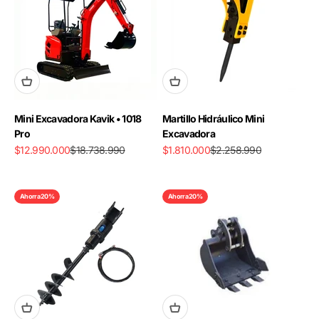
Mini Excavadora Kavik • 1018
Martillo Hidráulico Mini
Pro
Excavadora
Precio de oferta
Precio normal
Precio de oferta
Precio normal
$12.990.000
$18.738.990
$1.810.000
$2.258.990
Ahorra 20%
Ahorra 20%