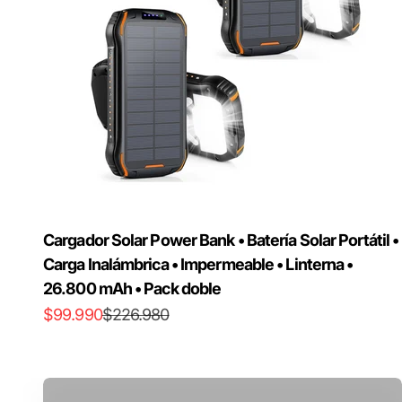
Cargador Solar Power Bank • Batería Solar Portátil •
Carga Inalámbrica • Impermeable • Linterna •
26.800 mAh • Pack doble
Precio de oferta
Precio normal
$99.990
$226.980
Pistola Masajeadora