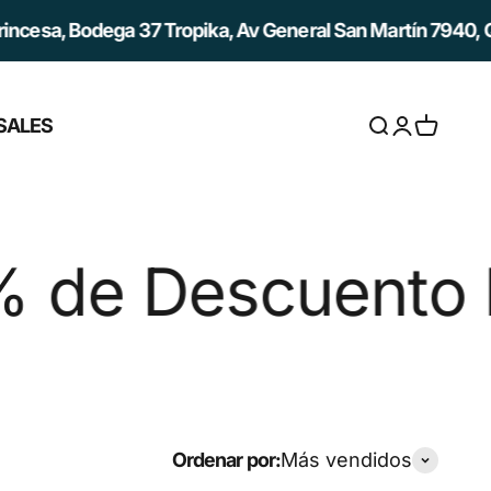
sa, Bodega 37 Tropika, Av General San Martín 7940, Quili
SALES
Abrir búsqued
Abrir página
Abrir ces
escuento hasta 
Ordenar por:
Más vendidos