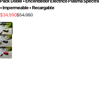
Pack Doble • Encendedor Eléctrico Plasma Spectra
• Impermeable • Recargable
Precio de oferta
Precio normal
$34.990
$54.980
Army
Negro
Rojo