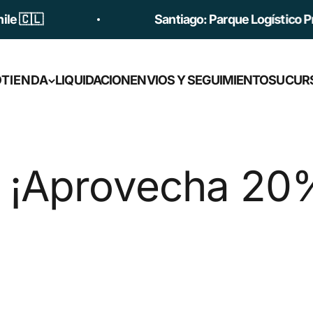
🇱
Santiago: Parque Logístico Prince
O
TIENDA
LIQUIDACION
ENVIOS Y SEGUIMIENTO
SUCUR
ovecha 20% de D