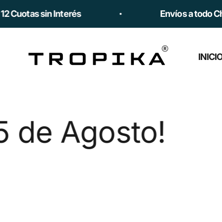
Ir al contenido
otas sin Interés
Envíos a todo Chile 
Tropika
INICI
Agosto!
¡Apr