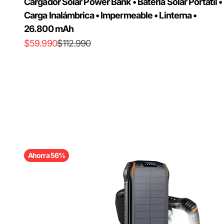
Cargador Solar Power Bank • Batería Solar Portátil •
Carga Inalámbrica • Impermeable • Linterna •
26.800 mAh
Precio de oferta
Precio normal
$59.990
$112.990
Ahorra 56%