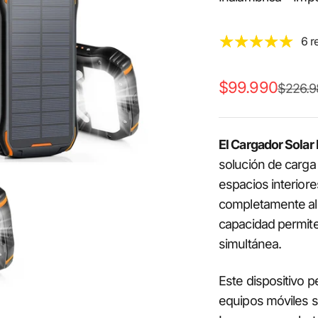
6 r
Precio de ofert
$99.990
Precio 
$226.9
El Cargador Sola
solución de carga 
espacios interiore
completamente al a
capacidad permite
simultánea.
Este dispositivo p
equipos móviles si