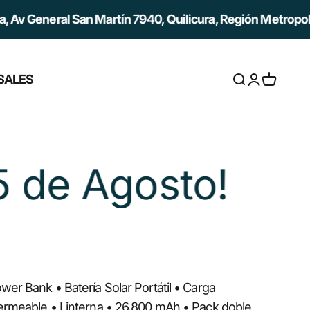
San Martín 7940, Quilicura, Región Metropolitana / Ranca
SALES
Abrir búsqued
Abrir página
Abrir ces
¡Aprovecha 20
er Bank • Batería Solar Portátil • Carga
ermeable • Linterna • 26.800 mAh • Pack doble