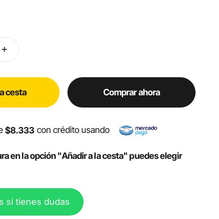
la cesta
Comprar ahora
de
con crédito usando
$8.333
ra en la opción "Añadir a la cesta" puedes elegir
s si tienes dudas