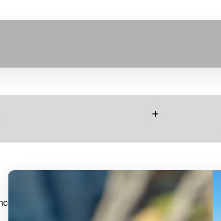
Leer más
er más
mo