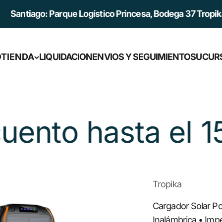
arque Logístico Princesa, Bodega 37 Tropika, Av General 
O
TIENDA
LIQUIDACION
ENVIOS Y SEGUIMIENTO
SUCUR
15 de Agosto!
Tropika
Cargador Solar Pow
Inalámbrica • Imp