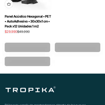
Panel Acústico Hexagonal • PET
• AutoAdhesivo • 30x30x1 cm •
Pack x12 Unidades 1 m2
Precio de oferta
Precio normal
$29.990
$49.990
Pistola Masajeadora
Power Ball
Polea Multifuncional