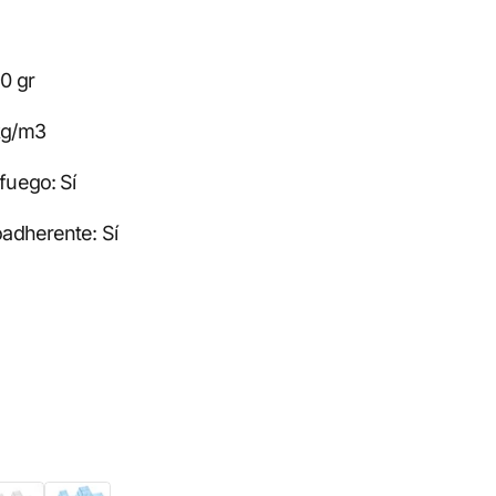
90 gr
kg/m3
fuego: Sí
oadherente: Sí