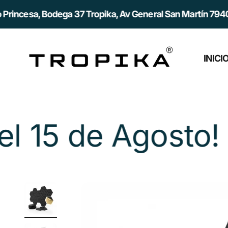
Ir al contenido
ega 37 Tropika, Av General San Martín 7940, Quilicura, R
Tropika
INICI
!
¡Aprovecha