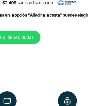
de
con crédito usando
$2.499
ra en la opción "Añadir a la cesta" puedes elegir
s si tienes dudas