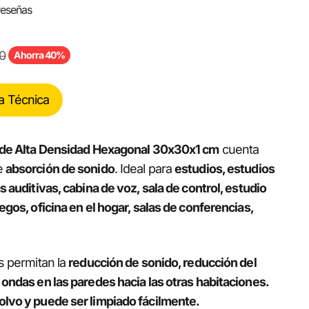
reseñas
a
normal
0
Ahorra 40%
a Técnica
 de Alta Densidad Hexagonal 30x30x1 cm
cuenta
e
absorción de sonido
. Ideal para
estudios, estudios
s auditivas, cabina de voz, sala de control, estudio
egos, oficina en el hogar, salas de conferencias,
s permitan la
reducción de sonido, reducción del
ondas en las paredes hacia las otras habitaciones.
lvo y puede ser limpiado fácilmente.