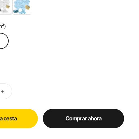
anco
Celeste
m²)
)
la cesta
Comprar ahora