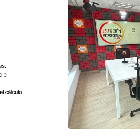
es.
o e
l cálculo