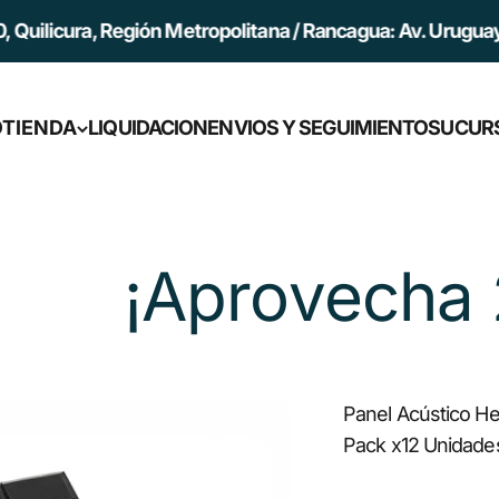
egión Metropolitana / Rancagua: Av. Uruguay 45, Rancagua
O
TIENDA
LIQUIDACION
ENVIOS Y SEGUIMIENTO
SUCUR
 20% de Descuen
Panel Acústico H
Pack x12 Unidade