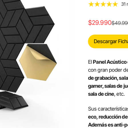
31 
Precio de ofert
$29.990
Precio 
$49.99
Descargar Fich
El
Panel Acústico
con gran poder d
de grabación, sala
gamer, salas de ju
sala de cine
, etc.
Sus característica
eco, reducción de 
Además es anti-po