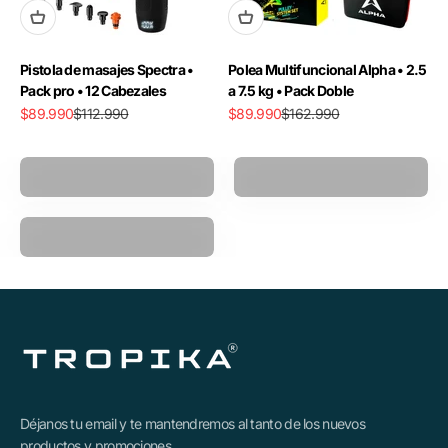
Pistola de masajes Spectra •
Polea Multifuncional Alpha • 2.5
Pack pro • 12 Cabezales
a 7.5 kg • Pack Doble
Precio de oferta
Precio normal
Precio de oferta
Precio normal
$89.990
$112.990
$89.990
$162.990
Pistola Masajeadora
Power Ball
Polea Multifuncional
Déjanos tu email y te mantendremos al tanto de los nuevos
productos y promociones.