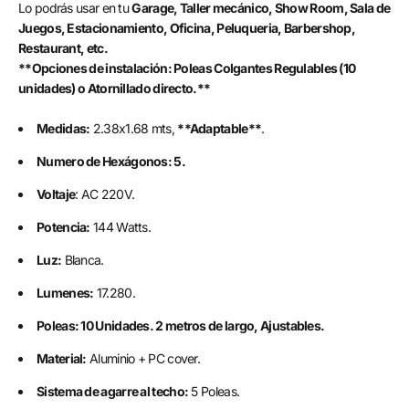
Lo podrás usar en tu
Garage, Taller mecánico, Show Room, Sala de
Juegos, Estacionamiento, Oficina, Peluqueria, Barbershop,
Restaurant, etc.
**Opciones de instalación: Poleas Colgantes Regulables (10
unidades) o Atornillado directo.**
Medidas:
2.38x1.68 mts,
**Adaptable**
.
Numero de Hexágonos: 5.
Voltaje
: AC 220V.
Potencia:
144 Watts.
Luz:
Blanca.
Lumenes:
17.280.
Poleas: 10 Unidades. 2 metros de largo, Ajustables.
Material:
Aluminio + PC cover.
Sistema de agarre al techo:
5 Poleas.