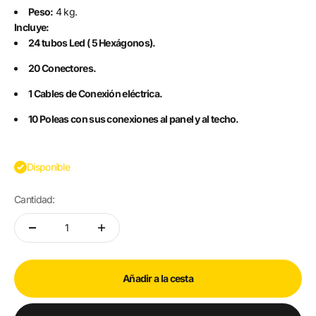
Peso:
4 kg.
Incluye:
24 tubos Led ( 5 Hexágonos).
20 Conectores.
1 Cables de Conexión eléctrica.
10 Poleas con sus conexiones al panel y al techo.
Disponible
Cantidad:
Añadir a la cesta