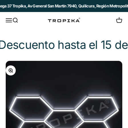
Ir al contenido
37 Tropika, Av General San Martín 7940, Quilicura, Región Metropolitana
Abrir menú de navegación
Abrir búsqueda
Abrir c
Tropika
nto hasta el 15 de Agos
Zoom