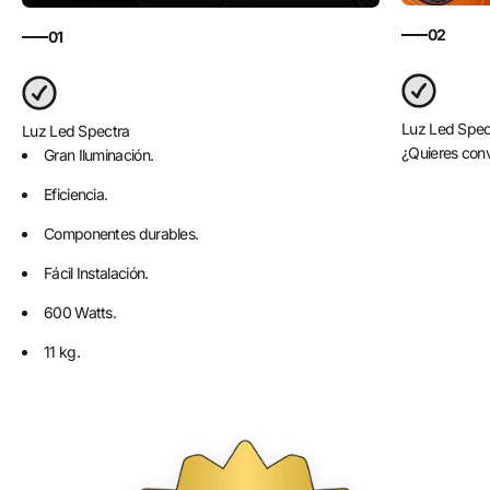
02
01
Luz Led Spec
Luz Led Spectra
¿Quieres conv
Gran Iluminación.
Eficiencia.
Componentes durables.
Fácil Instalación.
600 Watts.
11 kg.