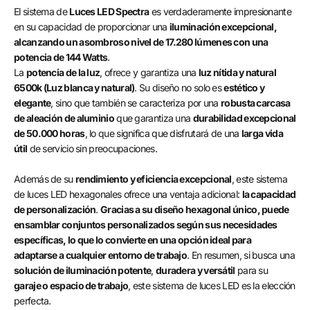
El sistema de
Luces LED Spectra
es verdaderamente impresionante
en su capacidad de proporcionar una
iluminación excepcional,
alcanzando un asombroso nivel de 17.280 lúmenes con una
potencia de 144 Watts
.
La
potencia de la luz
, ofrece y garantiza una
luz nítida y natural
6500k (Luz blanca y natural)
. Su diseño no solo es
estético y
elegante
, sino que también se caracteriza por una
robusta carcasa
de aleación de aluminio
que garantiza una
durabilidad excepcional
de 50.000 horas
, lo que significa que disfrutará de una
larga vida
útil
de servicio sin preocupaciones.
Además de su
rendimiento y eficiencia excepcional
, este sistema
de luces LED hexagonales ofrece una ventaja adicional:
la capacidad
de personalización
.
Gracias a su diseño hexagonal único, puede
ensamblar conjuntos personalizados según sus necesidades
específicas, lo que lo convierte en una opción ideal para
adaptarse a cualquier entorno de trabajo
. En resumen, si busca una
solución de iluminación potente
,
duradera y versátil
para su
garaje o espacio de trabajo
, este sistema de luces LED es la elección
perfecta.