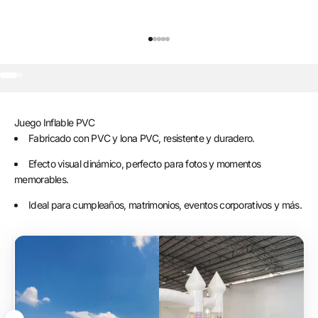
Ir al artículo 1
Ir al artículo 2
Ir al artículo 3
Ir al artículo 4
Ir al artículo 5
Ir al artículo 1
Ir al artículo 2
Juego Inflable PVC
Fabricado con PVC y lona PVC, resistente y duradero.
Efecto visual dinámico, perfecto para fotos y momentos
memorables.
Ideal para cumpleaños, matrimonios, eventos corporativos y más.