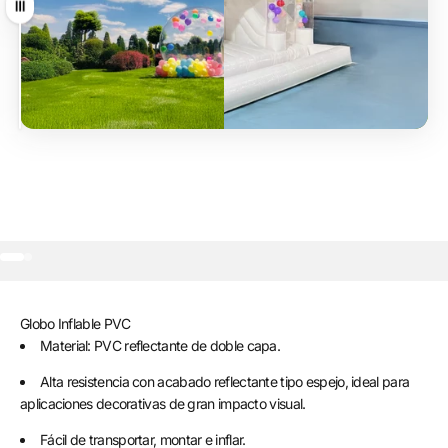
Arrastrar
Ir al artículo 1
Ir al artículo 2
Globo Inflable PVC
Material: PVC reflectante de doble capa.
Alta resistencia con acabado reflectante tipo espejo, ideal para
aplicaciones decorativas de gran impacto visual.
Fácil de transportar, montar e inflar.