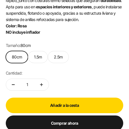
rápido, junto con costuras termo selladas que aseguran
durabilidad
.
Apta para uso en
espacios interiores y exteriores
, puede instalarse
suspendida, flotando o apoyada, gracias a su estructura liviana y
sistema de anillas reforzadas para sujeción.
Color: Rosa
NO incluye inflador
Tamaño:
80cm
80cm
1.5m
2.5m
Cantidad:
Añadir a la cesta
Comprar ahora