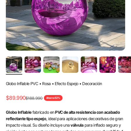
Globo Inflable PVC • Rosa • Efecto Espejo • Decoración
Precio de oferta
$89.990
Precio normal
$188.990
Ahorra 52%
Globo Inflable
fabricado en
PVC de alta resistencia con acabado
reflectante tipo espejo
, ideal para aplicaciones decorativas de gran
impacto visual. Su diseño incluye una
válvula
para inflado seguro y