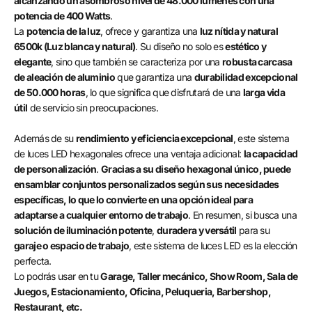
alcanzando un asombroso nivel de 48.000 lúmenes con una
potencia de 400 Watts
.
La
potencia de la luz
, ofrece y garantiza una
luz nítida y natural
6500k (Luz blanca y natural)
. Su diseño no solo es
estético y
elegante
, sino que también se caracteriza por una
robusta carcasa
de aleación de aluminio
que garantiza una
durabilidad excepcional
de 50.000 horas
, lo que significa que disfrutará de una
larga vida
útil
de servicio sin preocupaciones.
Además de su
rendimiento y eficiencia excepcional
, este sistema
de luces LED hexagonales ofrece una ventaja adicional:
la capacidad
de personalización
.
Gracias a su diseño hexagonal único, puede
ensamblar conjuntos personalizados según sus necesidades
específicas, lo que lo convierte en una opción ideal para
adaptarse a cualquier entorno de trabajo
. En resumen, si busca una
solución de iluminación potente
,
duradera y versátil
para su
garaje o espacio de trabajo
, este sistema de luces LED es la elección
perfecta.
Lo podrás usar en tu
Garage, Taller mecánico, Show Room, Sala de
Juegos, Estacionamiento, Oficina, Peluqueria, Barbershop,
Restaurant, etc.