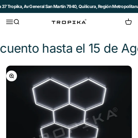
Ir al contenido
Tropika, Av General San Martín 7940, Quilicura, Región Metropolitana /
Abrir menú de navegación
Abrir búsqueda
Abrir c
Tropika
 hasta el 15 de Agosto!
Zoom