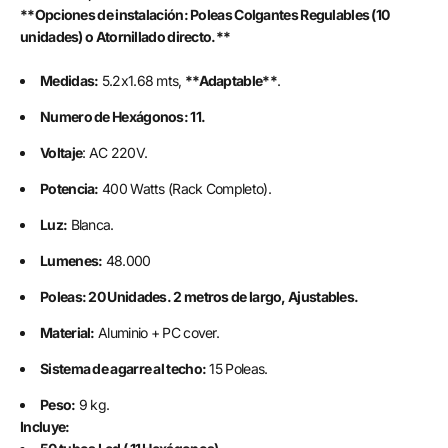
**Opciones de instalación: Poleas Colgantes Regulables (10
unidades) o Atornillado directo.**
Medidas:
5.2x1.68 mts,
**Adaptable**
.
Numero de Hexágonos: 11.
Voltaje
: AC 220V.
Potencia:
400 Watts (Rack Completo).
Luz:
Blanca.
Lumenes:
48.000
Poleas: 20 Unidades. 2 metros de largo, Ajustables.
Material:
Aluminio + PC cover.
Sistema de agarre al techo:
15 Poleas.
Peso:
9 kg.
Incluye: