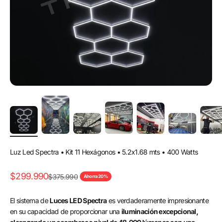
Luz Led Spectra • Kit 11 Hexágonos • 5.2x1.68 mts • 400 Watts
Precio de oferta
$299.990
Precio normal
$375.990
Ahorra 20%
El sistema de
Luces LED Spectra
es verdaderamente impresionante
en su capacidad de proporcionar una
iluminación excepcional,