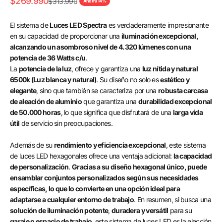
Precio de oferta
$269.990
Precio normal
$313.990
Ahorra 14%
El sistema de
Luces LED Spectra
es verdaderamente impresionante
en su capacidad de proporcionar una
iluminación excepcional,
alcanzando un asombroso nivel de 4.320 lúmenes con una
potencia de 36 Watts c/u
.
La
potencia de la luz
, ofrece y garantiza una
luz nítida y natural
6500k (Luz blanca y natural)
. Su diseño no solo es
estético y
elegante
, sino que también se caracteriza por una
robusta carcasa
de aleación de aluminio
que garantiza una
durabilidad excepcional
de 50.000 horas
, lo que significa que disfrutará de una
larga vida
útil
de servicio sin preocupaciones.
Además de su
rendimiento y eficiencia excepcional
, este sistema
de luces LED hexagonales ofrece una ventaja adicional:
la capacidad
de personalización
.
Gracias a su diseño hexagonal único, puede
ensamblar conjuntos personalizados según sus necesidades
específicas, lo que lo convierte en una opción ideal para
adaptarse a cualquier entorno de trabajo
. En resumen, si busca una
solución de iluminación potente
,
duradera y versátil
para su
garaje o espacio de trabajo
, este sistema de luces LED es la elección