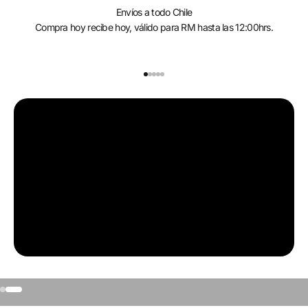
Envíos a todo Chile
Compra hoy recibe hoy, válido para RM hasta las 12:00hrs.
Ir al artículo 1
Ir al artículo 2
Ir al artículo 3
Ir al artículo 4
Ir al artículo 5
Ir al artículo 1
Ir al artículo 2