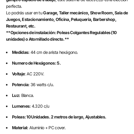
perfecta.
Lo podrás usar en tu
Garage, Taller mecánico, Show Room, Sala de
Juegos, Estacionamiento, Oficina, Peluqueria, Barbershop,
Restaurant, etc.
**Opciones de instalación: Poleas Colgantes Regulables (10
unidades) o Atornillado directo.**
Medidas:
44 cm de arista hexágono.
Numero de Hexágonos: 5.
Voltaje
: AC 220V.
Potencia:
36 watts c/u.
Luz:
Blanca.
Lumenes:
4.320 c/u
Poleas: 10 Unidades. 2 metros de largo, Ajustables.
Material:
Aluminio + PC cover.