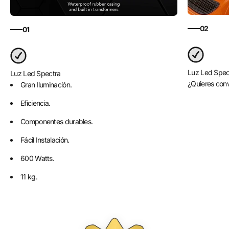
02
01
Luz Led Spec
Luz Led Spectra
¿Quieres conv
Gran Iluminación.
Eficiencia.
Componentes durables.
Fácil Instalación.
600 Watts.
11 kg.