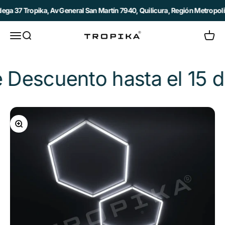
Ir al contenido
 37 Tropika, Av General San Martín 7940, Quilicura, Región Metropolitan
Abrir menú de navegación
Abrir búsqueda
Abrir c
Tropika
ento hasta el 15 de Ago
Zoom