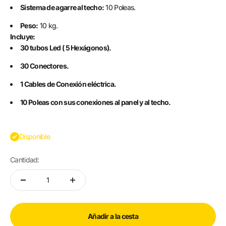
Sistema de agarre al techo:
10 Poleas.
Peso:
10 kg.
Incluye:
30 tubos Led ( 5 Hexágonos).
30 Conectores.
1 Cables de Conexión eléctrica.
10 Poleas con sus conexiones al panel y al techo.
Disponible
Cantidad:
Añadir a la cesta