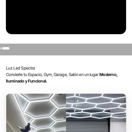
Ir al artículo 1
Ir al artículo 2
Luz Led Spectra
Convierte tu Espacio, Gym, Garage, Salón en un lugar
Moderno,
Iluminado y Funcional.