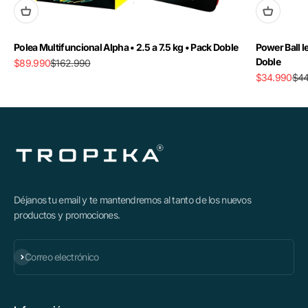
Polea Multifuncional Alpha • 2.5 a 7.5 kg • Pack Doble
Power Ball l
Doble
Precio de oferta
Precio normal
$89.990
$162.990
Precio de ofe
Pre
$34.990
$44
Déjanos tu email y te mantendremos al tanto de los nuevos
productos y promociones.
Suscribirse
Correo electrónico