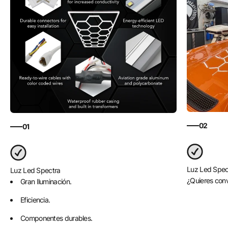
02
01
Luz Led Spec
Luz Led Spectra
¿Quieres conv
Gran Iluminación.
Eficiencia.
Componentes durables.