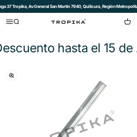
Ir al contenido
 37 Tropika, Av General San Martín 7940, Quilicura, Región Metropolitan
Abrir menú de navegación
Abrir búsqueda
Abrir c
Tropika
ento hasta el 15 de Ago
Zoom