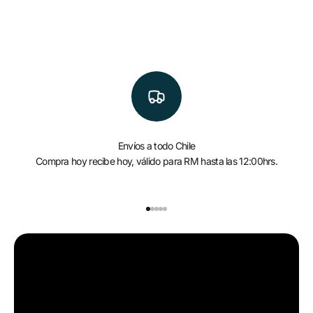
Envíos a todo Chile
Compra hoy recibe hoy, válido para RM hasta las 12:00hrs.
Ir al artículo 1
Ir al artículo 2
Ir al artículo 3
Ir al artículo 4
Ir al artículo 5