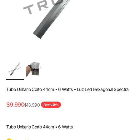
Tubo Unitario Corto 44cm • 6 Watts • Luz Led Hexagonal Spectra
Precio de oferta
$9.990
Precio normal
$13.990
Ahorra 29%
Tubo Unitario Corto 44cm • 6 Watts