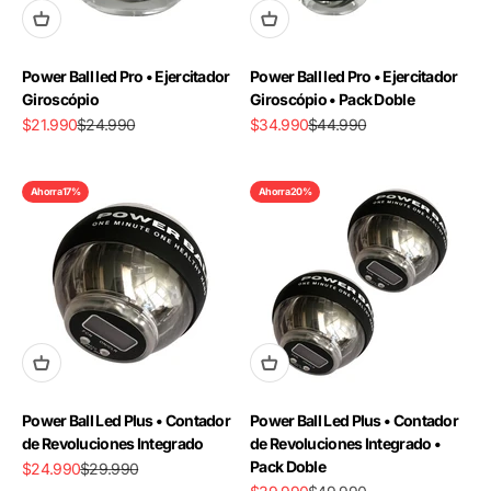
Power Ball led Pro • Ejercitador
Power Ball led Pro • Ejercitador
Giroscópio
Giroscópio • Pack Doble
Precio de oferta
Precio normal
Precio de oferta
Precio normal
$21.990
$24.990
$34.990
$44.990
Ahorra 17%
Ahorra 20%
Power Ball Led Plus • Contador
Power Ball Led Plus • Contador
de Revoluciones Integrado
de Revoluciones Integrado •
Pack Doble
Precio de oferta
Precio normal
$24.990
$29.990
Precio de oferta
Precio normal