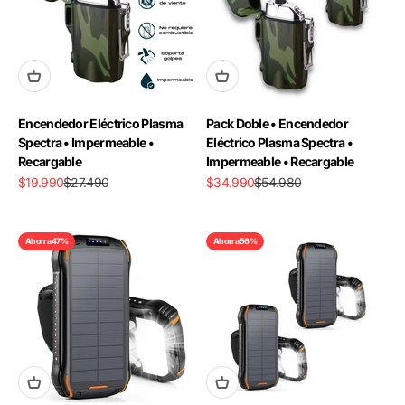
Encendedor Eléctrico Plasma
Pack Doble • Encendedor
Spectra • Impermeable •
Eléctrico Plasma Spectra •
Recargable
Impermeable • Recargable
Precio de oferta
Precio normal
Precio de oferta
Precio normal
$19.990
$27.490
$34.990
$54.980
Ahorra 47%
Ahorra 56%