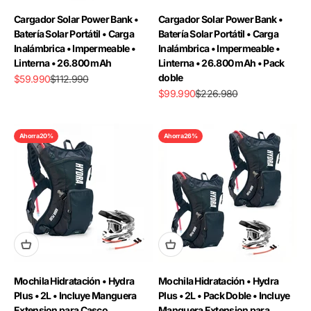
Cargador Solar Power Bank •
Cargador Solar Power Bank •
Batería Solar Portátil • Carga
Batería Solar Portátil • Carga
Inalámbrica • Impermeable •
Inalámbrica • Impermeable •
Linterna • 26.800 mAh
Linterna • 26.800 mAh • Pack
doble
Precio de oferta
Precio normal
$59.990
$112.990
Precio de oferta
Precio normal
$99.990
$226.980
Ahorra 20%
Ahorra 26%
Mochila Hidratación • Hydra
Mochila Hidratación • Hydra
Plus • 2L • Incluye Manguera
Plus • 2L • Pack Doble • Incluye
Extension para Casco
Manguera Extension para