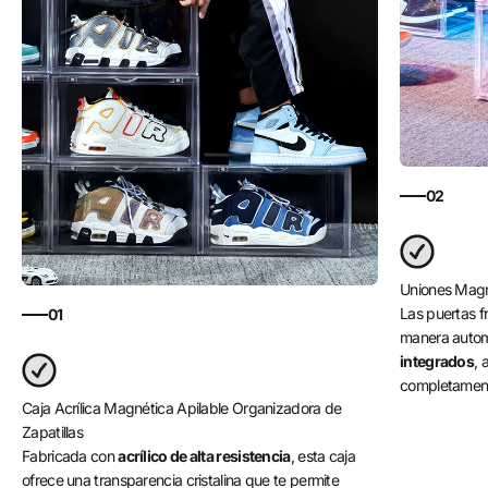
02
Uniones Magn
Las puertas fr
01
manera autom
integrados
, 
completament
Caja Acrílica Magnética Apilable Organizadora de
Zapatillas
Fabricada con
acrílico de alta resistencia
, esta caja
ofrece una transparencia cristalina que te permite