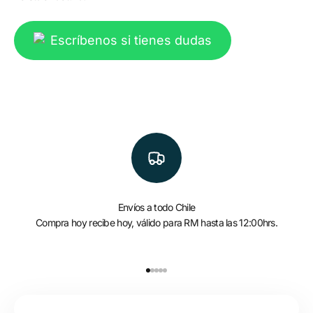
Escríbenos si tienes dudas
Envíos a todo Chile
Compra hoy recibe hoy, válido para RM hasta las 12:00hrs.
Ir al artículo 1
Ir al artículo 2
Ir al artículo 3
Ir al artículo 4
Ir al artículo 5