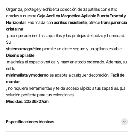
Organiza, protege y exhibe tu colección de zapatillas con estilo
gracias a nuestra
Caja Acrílica Magnética Apilable Puerta Frontal y
Horizontal
. Fabricada con
acrílico resistente
, ofrece
transparencia
cristalina
para que admires tus zapatillas y las protejas del polvo y humedad.
Su
sistema magnético
permite un cierre seguro y un apilado estable.
Diseño apilable
maximiza el espacio vertical y mantiene todo ordenado. Además, su
estilo
minimalista y moderno
se adapta a cualquier decoración.
Fácil de
montar
, no requiere herramientas y te da acceso rápido a tus zapatillas. ¡La
solución perfecta para tus colecciones!
Medidas: 22x36x27cm
Especificaciones técnicas