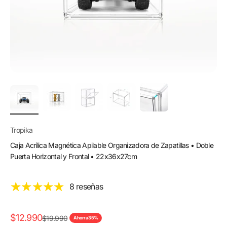
Tropika
Caja Acrílica Magnética Apilable Organizadora de Zapatillas • Doble
Puerta Horizontal y Frontal • 22x36x27cm
8 reseñas
Precio de oferta
$12.990
Precio normal
$19.990
Ahorra 35%