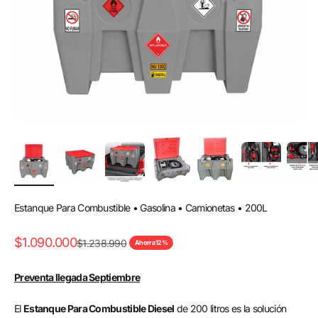
Estanque Para Combustible • Gasolina • Camionetas • 200L
Precio de oferta
$1.090.000
Precio normal
$1.238.990
Ahorra 12%
Preventa llegada Septiembre
El
Estanque Para Combustible Diesel
de 200 litros es la solución