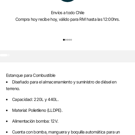
Envíos a todo Chile
Compra hoy recibe hoy, válido para RM hasta las 12:00hrs.
Ir al artículo 1
Ir al artículo 2
Ir al artículo 3
Ir al artículo 4
Ir al artículo 5
Ir al artículo 1
Ir al artículo 2
Estanque para Combustible
Diseñado para el almacenamiento y suministro de diésel en
terreno.
Capacidad: 220L y 440L.
Material: Polietileno (LLDPE).
Alimentación bomba: 12V.
Cuenta con bomba, manguera y boquilla automática para un