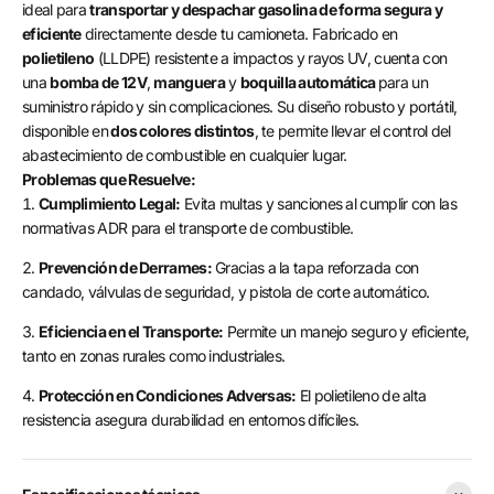
ideal para
transportar y despachar gasolina de forma segura y
eficiente
directamente desde tu camioneta. Fabricado en
polietileno
(LLDPE) resistente a impactos y rayos UV, cuenta con
una
bomba de 12V
,
manguera
y
boquilla automática
para un
suministro rápido y sin complicaciones.
Su diseño robusto y portátil,
disponible en
dos colores distintos
, te permite llevar el control del
abastecimiento de combustible en cualquier lugar.
Problemas que Resuelve:
Cumplimiento Legal:
Evita multas y sanciones al cumplir con las
normativas ADR para el transporte de combustible.
Prevención de Derrames:
Gracias a la tapa reforzada con
candado, válvulas de seguridad, y pistola de corte automático.
Eficiencia en el Transporte:
Permite un manejo seguro y eficiente,
tanto en zonas rurales como industriales.
Protección en Condiciones Adversas:
El polietileno de alta
resistencia asegura durabilidad en entornos difíciles.