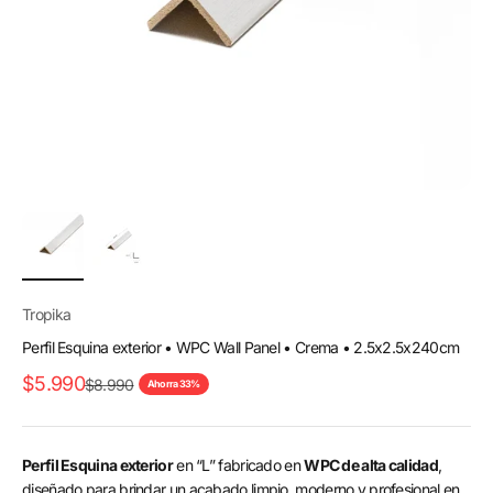
Tropika
Perfil Esquina exterior • WPC Wall Panel • Crema • 2.5x2.5x240cm
Precio de oferta
$5.990
Precio normal
$8.990
Ahorra 33%
Perfil Esquina exterior
en “L” fabricado en
WPC de alta calidad
,
diseñado para brindar un acabado limpio, moderno y profesional en