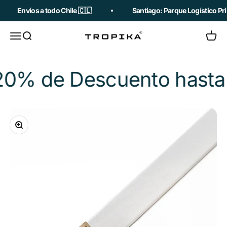
Ir al contenido
Envíos a todo Chile 🇨🇱
Santiago: Parque Logístico Pri
Abrir menú de navegación
Abrir búsqueda
Abrir c
Tropika
0% de Descuento hasta e
Zoom