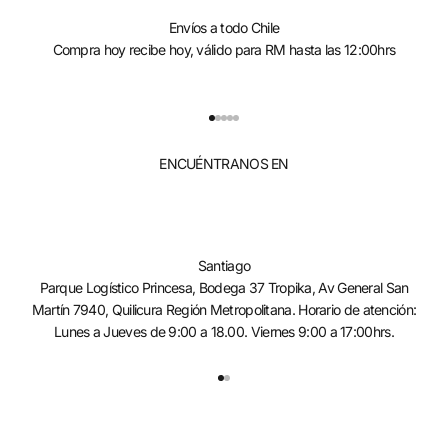
Envíos a todo Chile
Compra hoy recibe hoy, válido para RM hasta las 12:00hrs
Ir al artículo 1
Ir al artículo 2
Ir al artículo 3
Ir al artículo 4
Ir al artículo 5
ENCUÉNTRANOS EN
Santiago
Parque Logístico Princesa, Bodega 37 Tropika, Av General San
Martín 7940, Quilicura Región Metropolitana. Horario de atención:
Lunes a Jueves de 9:00 a 18.00. Viernes 9:00 a 17:00hrs.
Ir al artículo 1
Ir al artículo 2