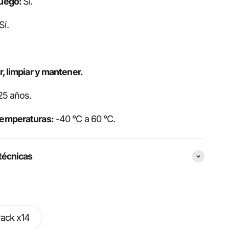
fuego:
Sí.
Sí.
ar, limpiar y mantener.
25 años.
temperaturas:
-40 °C a 60 °C.
técnicas
ack x14