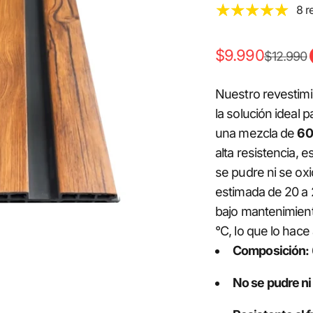
8 r
Precio de ofert
$9.990
Precio n
$12.990
Nuestro revestim
la solución ideal
una mezcla de
60
alta resistencia, 
se pudre ni se ox
estimada de 20 a 2
bajo mantenimien
°C, lo que lo hac
Composición:
No se pudre ni