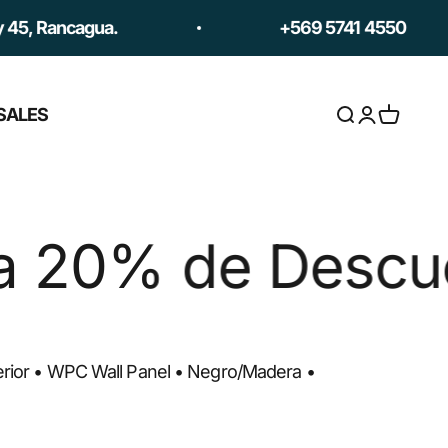
a.
+569 5741 4550
SALES
Abrir búsqued
Abrir página
Abrir ces
uento hasta el 1
erior • WPC Wall Panel • Negro/Madera •