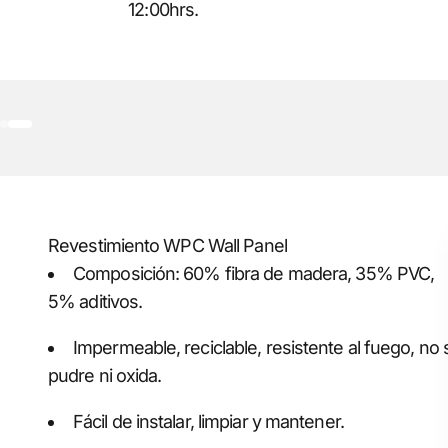
12:00hrs.
Ir al artículo 1
Ir al artículo 2
Revestimiento WPC Wall Panel
Composición: 60% fibra de madera, 35% PVC,
5% aditivos.
Impermeable, reciclable, resistente al fuego, no 
pudre ni oxida.
Fácil de instalar, limpiar y mantener.