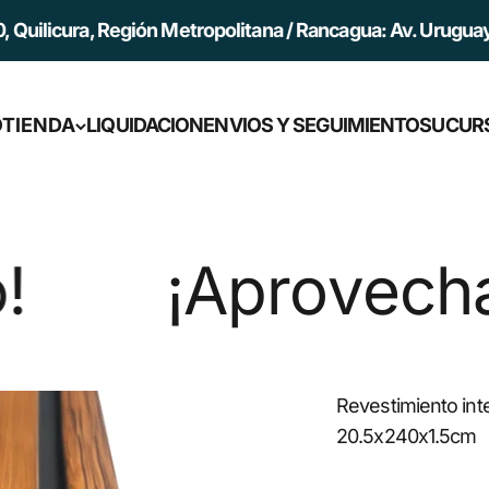
Región Metropolitana / Rancagua: Av. Uruguay 45, Rancagu
O
TIENDA
LIQUIDACION
ENVIOS Y SEGUIMIENTO
SUCUR
cha 20% de Desc
Revestimiento int
20.5x240x1.5cm