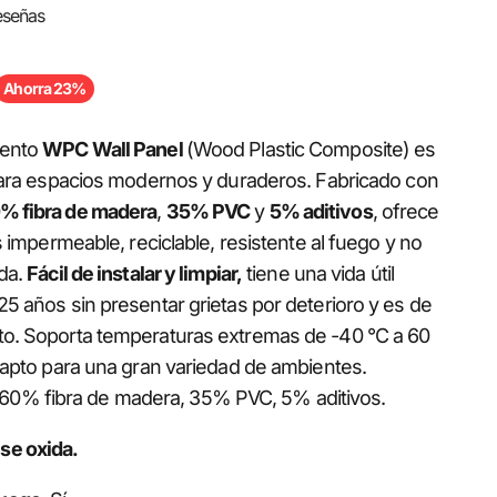
eseñas
a
ormal
Ahorra 23%
iento
WPC Wall Panel
(Wood Plastic Composite) es
 para espacios modernos y duraderos. Fabricado con
% fibra de madera
,
35% PVC
y
5% aditivos
, ofrece
es impermeable, reciclable, resistente al fuego y no
ida.
Fácil de instalar y limpiar,
tiene una vida útil
5 años sin presentar grietas por deterioro y es de
to. Soporta temperaturas extremas de -40 °C a 60
e apto para una gran variedad de ambientes.
60% fibra de madera, 35% PVC, 5% aditivos.
 se oxida.