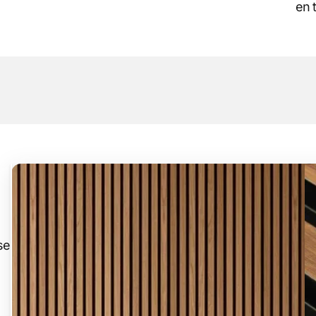
en t
se