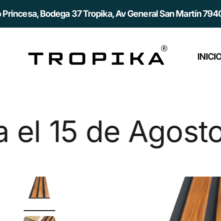
Ir al contenido
dega 37 Tropika, Av General San Martín 7940, Quilicura, 
Tropika
INICI
sto!
¡Aprove