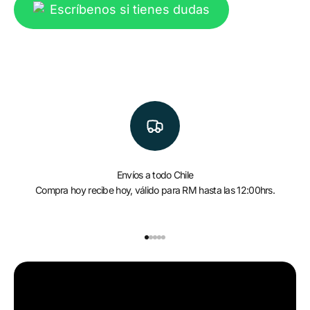
Escríbenos si tienes dudas
Envíos a todo Chile
Compra hoy recibe hoy, válido para RM hasta las 12:00hrs.
Ir al artículo 1
Ir al artículo 2
Ir al artículo 3
Ir al artículo 4
Ir al artículo 5