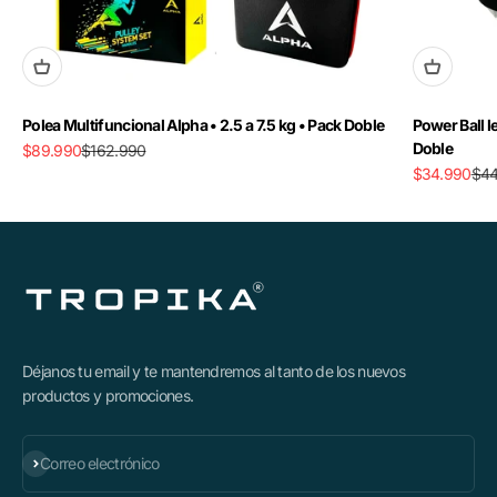
Polea Multifuncional Alpha • 2.5 a 7.5 kg • Pack Doble
Power Ball l
Doble
Precio de oferta
Precio normal
$89.990
$162.990
Precio de ofe
Pre
$34.990
$44
Déjanos tu email y te mantendremos al tanto de los nuevos
productos y promociones.
Suscribirse
Correo electrónico