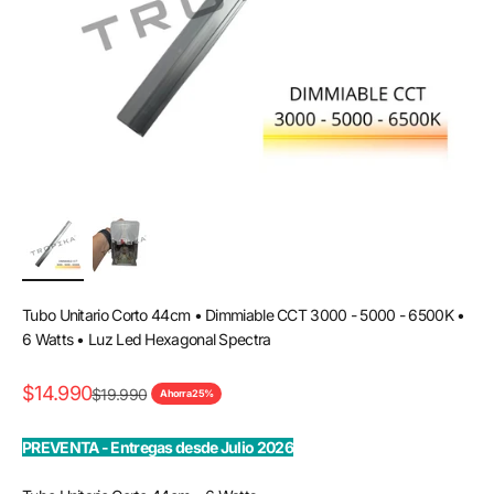
Tubo Unitario Corto 44cm • Dimmiable CCT 3000 - 5000 - 6500K •
6 Watts • Luz Led Hexagonal Spectra
Precio de oferta
$14.990
Precio normal
$19.990
Ahorra 25%
PREVENTA - Entregas desde Julio 2026