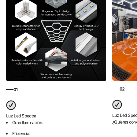
02
01
Luz Led Spec
Luz Led Spectra
¿Quieres conv
Gran Iluminación.
Eficiencia.