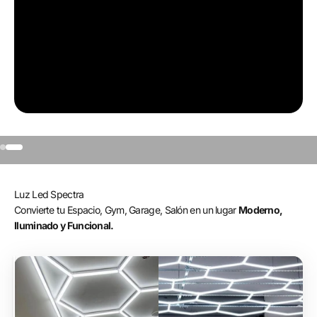
Ir al artículo 1
Ir al artículo 2
Luz Led Spectra
Convierte tu Espacio, Gym, Garage, Salón en un lugar
Moderno,
Iluminado y Funcional.