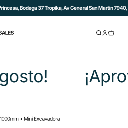
esa, Bodega 37 Tropika, Av General San Martín 7940, Quil
SALES
Abrir búsqued
Abrir página
Abrir ces
sto!
¡Aprov
• 1000mm • Mini Excavadora