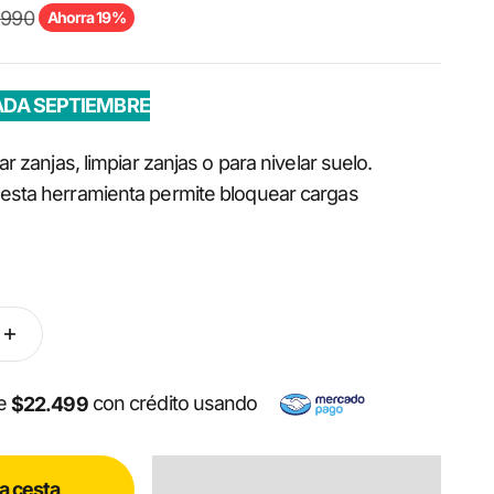
a
o normal
.990
Ahorra 19%
ADA SEPTIEMBRE
r zanjas, limpiar zanjas o para nivelar suelo.
esta herramienta permite bloquear cargas
de
con crédito usando
$22.499
la cesta