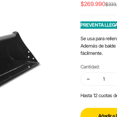
Precio de ofert
$269.990
Preci
$333
PREVENTA LLEG
Se usa para rellena
Además de balde 
fácilmente.
Cantidad:
Hasta 12 cuotas 
Añadir a 