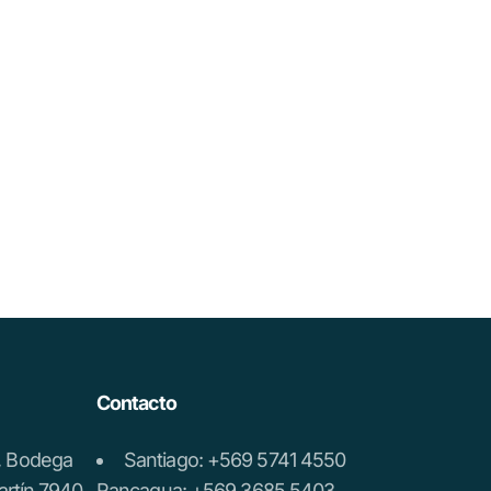
Contacto
a, Bodega
Santiago: +569 5741 4550
artín 7940,
Rancagua: +569 3685 5403