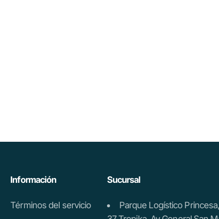
Información
Sucursal
Términos del servicio
Parque Logístico Princes
37 Tropika, Av General San M