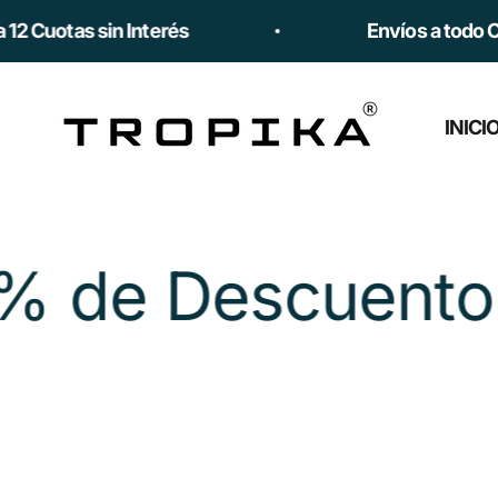
Ir al contenido
Cuotas sin Interés
Envíos a todo Chile
Tropika
INICI
de Descuento ha