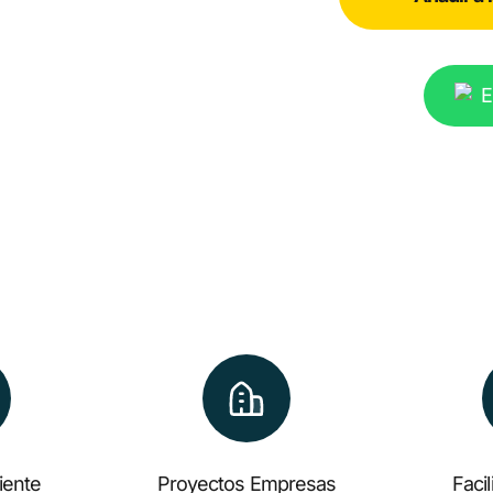
E
liente
Proyectos Empresas
Faci